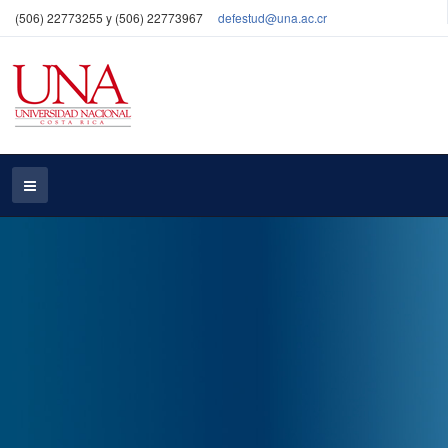
(506) 22773255 y (506) 22773967
defestud@una.ac.cr
Defensoría Estudiantil