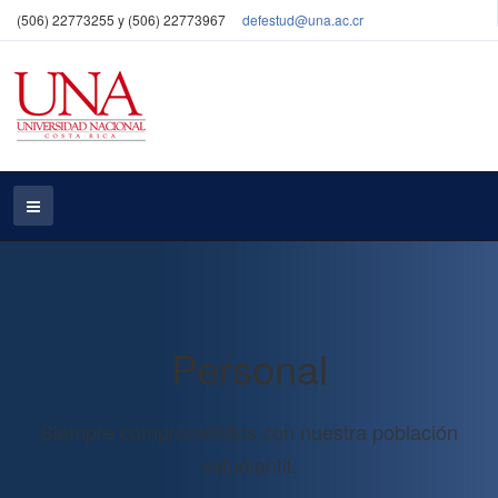
(506) 22773255 y (506) 22773967
defestud@una.ac.cr
Personal
Siempre comprometidos con nuestra población
estudiantil.