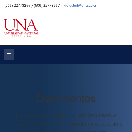
(506) 22773255 y (506) 22773967
defestud@una.ac.cr
Documentos
Ponemos a su disposición los documentos
normativos relevantes que orientan y colaboran en